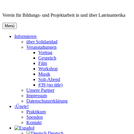
Ir
al
Verein für Bildungs- und Projektarbeit in und über Lateinamerika
contenido
Menú
Informieren
über Solidaridad
Veranstaltungen
Vortrag
Gespräch
Film
Workshop
Musik
Soli-Abend
#39 (no title)
Unsere Partner
Impressum
Datenschutzerklärung
¡Únete!
Praktikum
Spenden
Kontakt
Deutsch