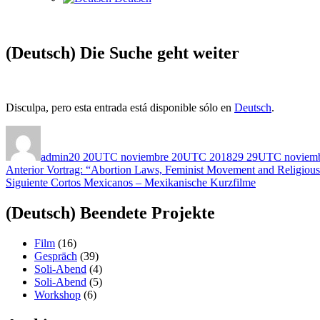
(Deutsch) Die Suche geht weiter
Disculpa, pero esta entrada está disponible sólo en
Deutsch
.
Autor
Publicado
el
admin
20 20UTC noviembre 20UTC 2018
29 29UTC noviem
Post
Entrada
Anterior
Vortrag: “Abortion Laws, Feminist Movement and Religious 
anterior:
Entrada
Siguiente
Cortos Mexicanos – Mexikanische Kurzfilme
navigation
siguiente:
(Deutsch) Beendete Projekte
Film
(16)
Gespräch
(39)
Soli-Abend
(4)
Soli-Abend
(5)
Workshop
(6)