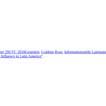
Categorías
Etiquetas
bre 29UTC 2018
Gespräch
,
Goldene Rose
,
Informationsstelle Lateinam
Influence in Latin America”