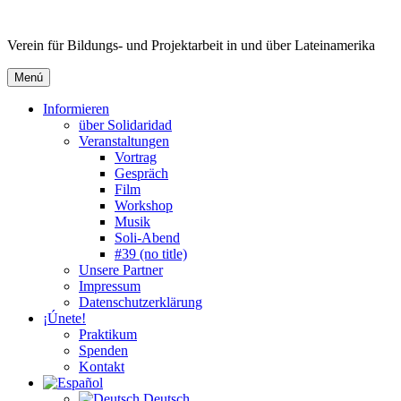
Ir
al
Verein für Bildungs- und Projektarbeit in und über Lateinamerika
contenido
Menú
Informieren
über Solidaridad
Veranstaltungen
Vortrag
Gespräch
Film
Workshop
Musik
Soli-Abend
#39 (no title)
Unsere Partner
Impressum
Datenschutzerklärung
¡Únete!
Praktikum
Spenden
Kontakt
Deutsch